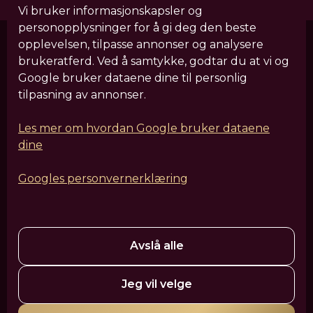
Vi bruker informasjonskapsler og
personopplysninger for å gi deg den beste
opplevelsen, tilpasse annonser og analysere
brukeratferd. Ved å samtykke, godtar du at vi og
Våre behandlinger
Google bruker dataene dine til personlig
tilpasning av annonser.
Sculptra
IV Drypp
Hårforbedrende behandlinger
HIFU
Leppefiller
Fjerning av filler
Rynkebehandling
Les mer om hvordan Google bruker dataene
dine
Hudforbedrende laserbehandlinger
Kroppsforming og EM-muskelbygging
EM-Ansiktssculpt
Googles personvernerklæring
Profhilo
Ansiktsskulpturering
EZ PRF Gel
Tear Trough
Fettfjerning
Nesekorreksjon
HydraFacial
PRP-behandling
Polynukleotider - Laksesperm
Medisinsk hudpleie
Dermapen
Avslå alle
VanityShape
Cellulittreduksjon med filler
Jeg vil velge
Mesoterapi – Pluryal Mesoline
Tatoveringsfjerning
Hårfjerning med laser
IPL-behandling
Tannbleking