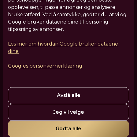
opplevelsen, tilpasse annonser og analysere
brukeratferd. Ved å samtykke, godtar du at vi og
Våre behandlinger
Google bruker dataene dine til personlig
tilpasning av annonser.
Sculptra
IV Drypp
Hårforbedrende behandlinger
HIFU
Leppefiller
Fjerning av filler
Rynkebehandling
Les mer om hvordan Google bruker dataene
dine
Hudforbedrende laserbehandlinger
Kroppsforming og EM-muskelbygging
EM-Ansiktssculpt
Googles personvernerklæring
Profhilo
Ansiktsskulpturering
EZ PRF Gel
Tear Trough
Fettfjerning
Nesekorreksjon
HydraFacial
PRP-behandling
Polynukleotider - Laksesperm
Medisinsk hudpleie
Dermapen
Avslå alle
VanityShape
Cellulittreduksjon med filler
Jeg vil velge
Mesoterapi – Pluryal Mesoline
Tatoveringsfjerning
Hårfjerning med laser
IPL-behandling
Tannbleking
Godta alle
Green Peel
Akne og aknearr