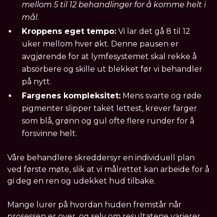
mellom 5 til 12 behandlinger for å komme helt i
mål
.
Kroppens eget tempo:
Vi lar det gå 8 til 12
uker mellom hver økt. Denne pausen er
avgjørende for at lymfesystemet skal rekke å
absorbere og skille ut blekket før vi behandler
på nytt.
Fargenes kompleksitet:
Mens svarte og røde
pigmenter slipper taket lettest, krever farger
som blå, grønn og gul ofte flere runder for å
forsvinne helt.
Våre behandlere skreddersyr en individuell plan
ved første møte, slik at vi målrettet kan arbeide for å
gi deg en ren og udekket hud tilbake.
Mange lurer på hvordan huden fremstår når
prosessen er over, og selv om resultatene varierer,