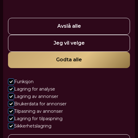
Profhilo
Ansiktsskulpturering
EZ PRF Gel
Tear Trough
Fettfjerning
Nesekorreksjon
HydraFacial
PRP-behandling
Polynukleotider - Laksesperm
Medisinsk hudpleie
Dermapen
Avslå alle
VanityShape
Cellulittreduksjon med filler
Jeg vil velge
Mesoterapi – Pluryal Mesoline
Tatoveringsfjerning
Hårfjerning med laser
IPL-behandling
Tannbleking
Godta alle
Green Peel
Akne og aknearr
Vektkontroll og kostholds veiledning
Funksjon
Lagring for analyse
Lagring av annonser
Brukerdata for annonser
© Vanity Clinic
Tilpasning av annonser
Lagring for tilpaspning
Nettside levert av Horn Media
Sikkerhetslagring
Personvern