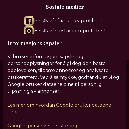
Sosiale medier
Besøk vår facebook-profil her!
Besøk vår Instagram-profil her!
Besøk vår Tiktok-profil her!
Informasjonskapsler
Vi bruker informasjonskapsler og
personopplysninger for å gi deg den beste
opplevelsen, tilpasse annonser og analysere
brukeratferd. Ved å samtykke, godtar du at vi og
Våre behandlinger
Google bruker dataene dine til personlig
tilpasning av annonser.
Sculptra
IV Drypp
Hårforbedrende behandlinger
HIFU
Leppefiller
Fjerning av filler
Rynkebehandling
Les mer om hvordan Google bruker dataene
dine
Hudforbedrende laserbehandlinger
Kroppsforming og EM-muskelbygging
EM-Ansiktssculpt
Googles personvernerklæring