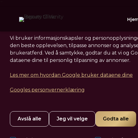
¨
Informasjonskapsler
Hje
Vi bruker informasjonskapsler og personopplysninge
den beste opplevelsen, tilpasse annonser og analys
brukeratferd. Ved å samtykke, godtar du at vi og G
dataene dine til personlig tilpasning av annonser.
Les mer om hvordan Google bruker dataene dine
Kjeve
Googles personvernerklæring
Avslå alle
Hvis du ønsker mer markert og definert kjeve
Jeg vil velge
Godta alle
formen på ansiktet ved hjelp av filler laget a
Behandlingen egner seg for alle som har lit