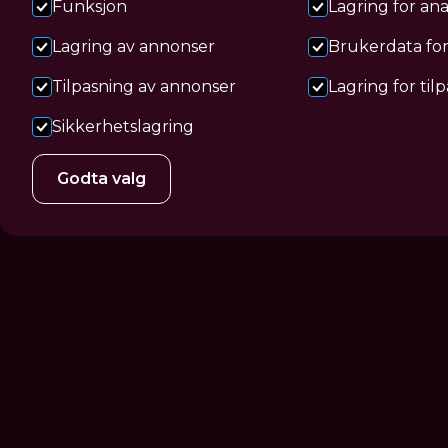
Funksjon
Lagring for ana
hake, eller bare ønsker en tydeligere kjevelin
Lagring av annonser
Brukerdata fo
Tilpasning av annonser
Lagring for til
Bestill time
Bestill gavekort
Sikkerhetslagring
Godta valg