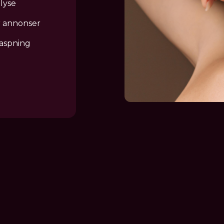
lyse
jen.
r annonser
paspning