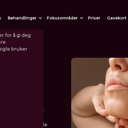
m
Behandlinger
Fokusområder
Priser
Gavekort
r for å gi deg
ere
oogle bruker
linje kan vi endre
v hyaluronsyre.
en kjeve, avtagende