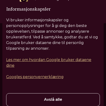
Besøk vår Tiktok-profil her!
Informasjonskapsler
Vi bruker informasjonskapsler og
personopplysninger for å gi deg den beste
opplevelsen, tilpasse annonser og analysere
brukeratferd. Ved å samtykke, godtar du at vi og
Våre behandlinger
Google bruker dataene dine til personlig
tilpasning av annonser.
Sculptra
IV Drypp
Hårforbedrende behandlinger
HIFU
Leppefiller
Fjerning av filler
Rynkebehandling
Les mer om hvordan Google bruker dataene
dine
Hudforbedrende laserbehandlinger
Kroppsforming og EM-muskelbygging
EM-Ansiktssculpt
Googles personvernerklæring
Profhilo
Ansiktsskulpturering
EZ PRF Gel
Tear Trough
Fettfjerning
Nesekorreksjon
HydraFacial
PRP-behandling
Polynukleotider - Laksesperm
Medisinsk hudpleie
Dermapen
Avslå alle
VanityShape
Cellulittreduksjon med filler