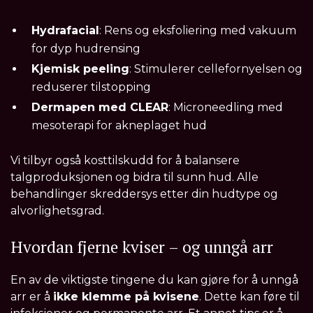
Hydrafacial
: Rens og eksfoliering med vakuum
for dyp hudrensing
Kjemisk peeling
: Stimulerer cellefornyelsen og
reduserer tilstopping
Dermapen med CLEAR
: Microneedling med
mesoterapi for akneplaget hud
Vi tilbyr også kosttilskudd for å balansere
talgproduksjonen og bidra til sunn hud. Alle
behandlinger skreddersys etter din hudtype og
alvorlighetsgrad.
Hvordan fjerne kviser – og unngå arr
En av de viktigste tingene du kan gjøre for å unngå
arr er å
ikke klemme på kvisene
. Dette kan føre til