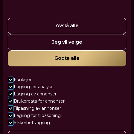
Profhilo
Ansiktsskulpturering
EZ PRF Gel
Tear Trough
Fettfjerning
Nesekorreksjon
HydraFacial
PRP-behandling
Polynukleotider - Laksesperm
Medisinsk hudpleie
Dermapen
Avslå alle
VanityShape
Cellulittreduksjon med filler
Jeg vil velge
Mesoterapi – Pluryal Mesoline
Tatoveringsfjerning
Hårfjerning med laser
IPL-behandling
Tannbleking
Godta alle
Green Peel
Akne og aknearr
Vektkontroll og kostholds veiledning
Funksjon
Lagring for analyse
Lagring av annonser
Brukerdata for annonser
© Vanity Clinic
Tilpasning av annonser
Lagring for tilpaspning
Nettside levert av Horn Media
Sikkerhetslagring
Personvern