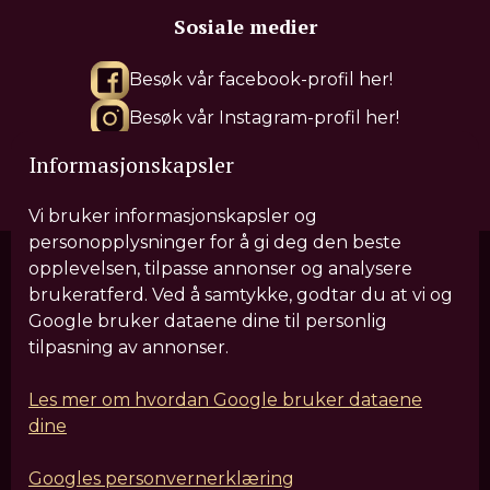
Sosiale medier
Besøk vår facebook-profil her!
Besøk vår Instagram-profil her!
Besøk vår Tiktok-profil her!
Informasjonskapsler
Vi bruker informasjonskapsler og
personopplysninger for å gi deg den beste
opplevelsen, tilpasse annonser og analysere
brukeratferd. Ved å samtykke, godtar du at vi og
Våre behandlinger
Google bruker dataene dine til personlig
tilpasning av annonser.
Sculptra
IV Drypp
Hårforbedrende behandlinger
HIFU
Leppefiller
Fjerning av filler
Rynkebehandling
Les mer om hvordan Google bruker dataene
dine
Hudforbedrende laserbehandlinger
Kroppsforming og EM-muskelbygging
EM-Ansiktssculpt
Googles personvernerklæring