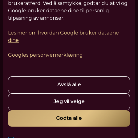
brukeratferd. Ved å samtykke, godtar du at vi og
Våre behandlinger
Google bruker dataene dine til personlig
tilpasning av annonser.
Sculptra
IV Drypp
Hårforbedrende behandlinger
HIFU
Leppefiller
Fjerning av filler
Rynkebehandling
Les mer om hvordan Google bruker dataene
dine
Hudforbedrende laserbehandlinger
Kroppsforming og EM-muskelbygging
EM-Ansiktssculpt
Googles personvernerklæring
Profhilo
Ansiktsskulpturering
EZ PRF Gel
Tear Trough
Fettfjerning
Nesekorreksjon
HydraFacial
PRP-behandling
Polynukleotider - Laksesperm
Medisinsk hudpleie
Dermapen
Avslå alle
VanityShape
Cellulittreduksjon med filler
Jeg vil velge
Mesoterapi – Pluryal Mesoline
Tatoveringsfjerning
Hårfjerning med laser
IPL-behandling
Tannbleking
Godta alle
Green Peel
Akne og aknearr
Vektkontroll og kostholds veiledning