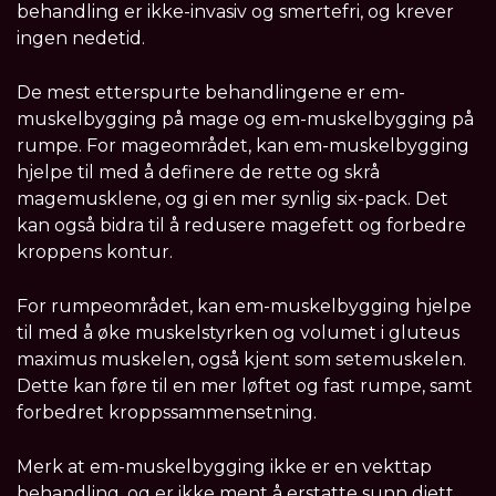
behandling er ikke-invasiv og smertefri, og krever
ingen nedetid.
De mest etterspurte behandlingene er em-
muskelbygging på mage og em-muskelbygging på
rumpe. For mageområdet, kan em-muskelbygging
hjelpe til med å definere de rette og skrå
magemusklene, og gi en mer synlig six-pack. Det
kan også bidra til å redusere magefett og forbedre
kroppens kontur.
For rumpeområdet, kan em-muskelbygging hjelpe
til med å øke muskelstyrken og volumet i gluteus
maximus muskelen, også kjent som setemuskelen.
Dette kan føre til en mer løftet og fast rumpe, samt
forbedret kroppssammensetning.
Merk at em-muskelbygging ikke er en vekttap
behandling, og er ikke ment å erstatte sunn diett