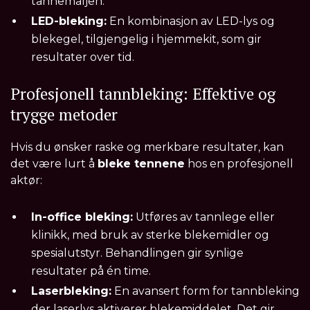
tannemaljen.
LED-bleking:
En kombinasjon av LED-lys og
blekegel, tilgjengelig i hjemmekit, som gir
resultater over tid.
Profesjonell tannbleking: Effektive og
trygge metoder
Hvis du ønsker raske og merkbare resultater, kan
det være lurt å
bleke tennene
hos en profesjonell
aktør:
In-office bleking:
Utføres av tannlege eller
klinikk, med bruk av sterke blekemidler og
spesialutstyr. Behandlingen gir synlige
resultater på én time.
Laserbleking:
En avansert form for tannbleking
der laserlys aktiverer blekemiddelet. Det gir