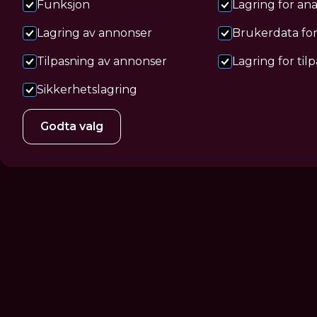
behandlinger for deg som ønsker å fjerne kr
Funksjon
Lagring for ana
nettside nå!
Lagring av annonser
Brukerdata fo
Tilpasning av annonser
Lagring for til
Bestill time
Bestill gavekort
Sikkerhetslagring
Godta valg