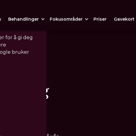
m
Behandlinger
Fokusområder
Priser
Gavekort
r for å gi deg
ere
oogle bruker
ynker og
ene?
 løsninger og