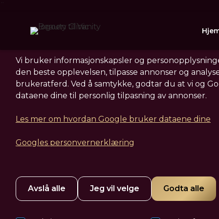
¨
Informasjonskapsler
Hje
Vi bruker informasjonskapsler og personopplysninge
den beste opplevelsen, tilpasse annonser og analys
brukeratferd. Ved å samtykke, godtar du at vi og G
dataene dine til personlig tilpasning av annonser.
Les mer om hvordan Google bruker dataene dine
Plages du over r
Googles personvernerklæring
linjer rundt øyn
Avslå alle
Jeg vil velge
Godta alle
Hos oss i Vanity Beauty Clinic finner du gode